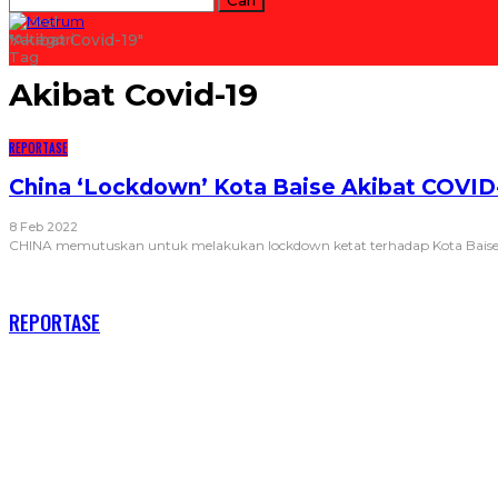
Artikel
Kategori
"akibat Covid-19"
Tag
Akibat Covid-19
REPORTASE
China ‘Lockdown’ Kota Baise Akibat COVID
8 Feb 2022
CHINA memutuskan untuk melakukan lockdown ketat terhadap Kota Baise, y
RECENT POSTS
REPORTASE