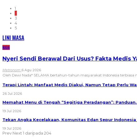
1
2
3
4
5
LINI MASA
NADA
Nyeri Sendi Berawal Dari Usus? Fakta Medis 
Metronom
6 Agu 2026
Oleh Dewi Nada*
SELAMA bertahun-tahun masyarakat Indonesia terbias
Terapi Lintah: Manfaat Medis Diakui, Namun Tetap Perlu 
26 Jul 2026
Memahat Menu di Tengah “Segitiga Peradangan”: Panduan
19 Jul 2026
Tekan Angka Kecelakaan, Komunitas Edan Sepur Indonesi
19 Jul 2026
Prev
Next
1 daripada 204