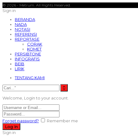
© 2026 - Metrum. All Rights Reserved.
Sign in
BERANDA
NADA
NOTASI
REFERENSI
REPORTASE
CORAK
KOMET
PERSIBTONE
INFOGRAFIS
BEIB
LIRIK
TENTANG KAMI
Welcome, Login to your account.
Forget password?
Remember me
Sign in