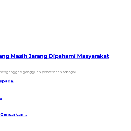
Yang Masih Jarang Dipahami Masyarakat
a menganggap gangguan pencernaan sebagai
…
Waspada…
…
a Gencarkan…