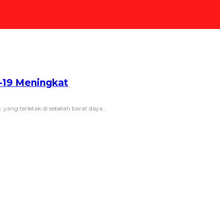
-19 Meningkat
ang terletak di sebelah barat daya
…