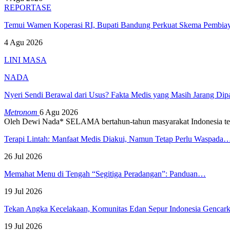
REPORTASE
Temui Wamen Koperasi RI, Bupati Bandung Perkuat Skema Pembia
4 Agu 2026
LINI MASA
NADA
Nyeri Sendi Berawal dari Usus? Fakta Medis yang Masih Jarang Di
Metronom
6 Agu 2026
Oleh Dewi Nada*
SELAMA bertahun-tahun masyarakat Indonesia te
Terapi Lintah: Manfaat Medis Diakui, Namun Tetap Perlu Waspada
26 Jul 2026
Memahat Menu di Tengah “Segitiga Peradangan”: Panduan…
19 Jul 2026
Tekan Angka Kecelakaan, Komunitas Edan Sepur Indonesia Genca
19 Jul 2026