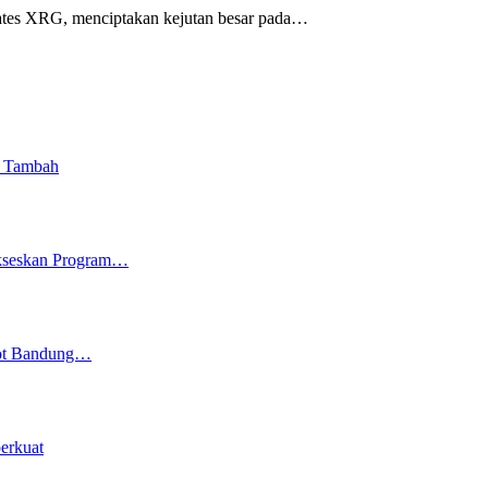
tes XRG, menciptakan kejutan besar pada
…
i Tambah
ukseskan Program…
kot Bandung…
erkuat