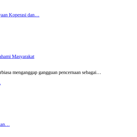
yaan Koperasi dan…
pahami Masyarakat
rbiasa menganggap gangguan pencernaan sebagai
…
…
rkan…