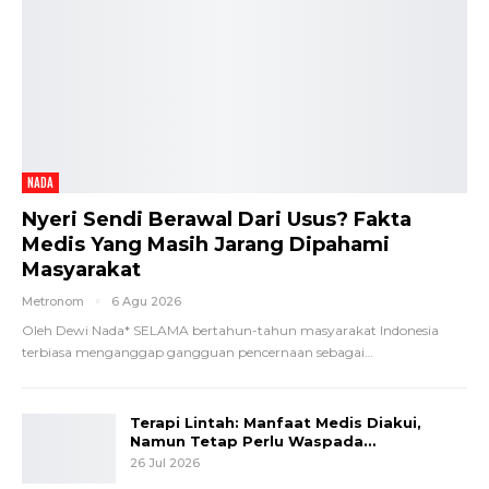
NADA
Nyeri Sendi Berawal Dari Usus? Fakta
Medis Yang Masih Jarang Dipahami
Masyarakat
Metronom
6 Agu 2026
Oleh Dewi Nada*
SELAMA bertahun-tahun masyarakat Indonesia
terbiasa menganggap gangguan pencernaan sebagai
…
Terapi Lintah: Manfaat Medis Diakui,
Namun Tetap Perlu Waspada…
26 Jul 2026