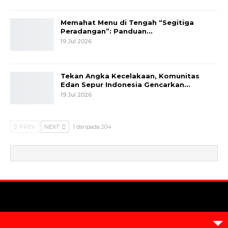
Memahat Menu di Tengah “Segitiga
Peradangan”: Panduan…
19 Jul 2026
Tekan Angka Kecelakaan, Komunitas
Edan Sepur Indonesia Gencarkan…
19 Jul 2026
PREV
NEXT
1 daripada 204
© 2026 - Metrum. All Rights Reserved.