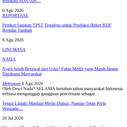
Relokasi SDN 026…
6 Agu 2026
REPORTASE
Pemkot Siapkan TPST Tegalega untuk Produksi Briket RDF
Bernilai Tambah
6 Agu 2026
LINI MASA
NADA
Nyeri Sendi Berawal dari Usus? Fakta Medis yang Masih Jarang
Dipahami Masyarakat
Metronom
6 Agu 2026
Oleh Dewi Nada*
SELAMA bertahun-tahun masyarakat Indonesia
terbiasa menganggap gangguan pencernaan sebagai
…
Terapi Lintah: Manfaat Medis Diakui, Namun Tetap Perlu
Waspada…
26 Jul 2026