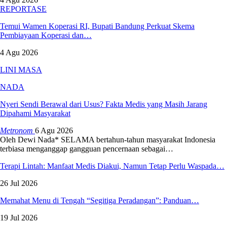
REPORTASE
Temui Wamen Koperasi RI, Bupati Bandung Perkuat Skema
Pembiayaan Koperasi dan…
4 Agu 2026
LINI MASA
NADA
Nyeri Sendi Berawal dari Usus? Fakta Medis yang Masih Jarang
Dipahami Masyarakat
Metronom
6 Agu 2026
Oleh Dewi Nada*
SELAMA bertahun-tahun masyarakat Indonesia
terbiasa menganggap gangguan pencernaan sebagai
…
Terapi Lintah: Manfaat Medis Diakui, Namun Tetap Perlu Waspada…
26 Jul 2026
Memahat Menu di Tengah “Segitiga Peradangan”: Panduan…
19 Jul 2026