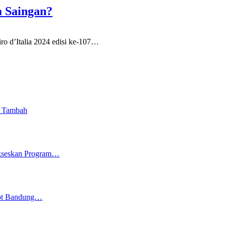
a Saingan?
 d’Italia 2024 edisi ke-107
…
i Tambah
ukseskan Program…
kot Bandung…