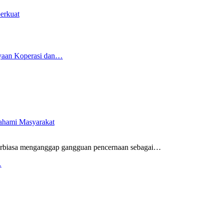
erkuat
yaan Koperasi dan…
pahami Masyarakat
rbiasa menganggap gangguan pencernaan sebagai
…
…