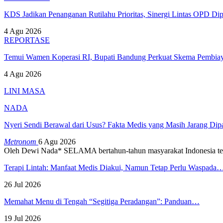
KDS Jadikan Penanganan Rutilahu Prioritas, Sinergi Lintas OPD Dip
4 Agu 2026
REPORTASE
Temui Wamen Koperasi RI, Bupati Bandung Perkuat Skema Pembia
4 Agu 2026
LINI MASA
NADA
Nyeri Sendi Berawal dari Usus? Fakta Medis yang Masih Jarang Di
Metronom
6 Agu 2026
Oleh Dewi Nada*
SELAMA bertahun-tahun masyarakat Indonesia te
Terapi Lintah: Manfaat Medis Diakui, Namun Tetap Perlu Waspada
26 Jul 2026
Memahat Menu di Tengah “Segitiga Peradangan”: Panduan…
19 Jul 2026