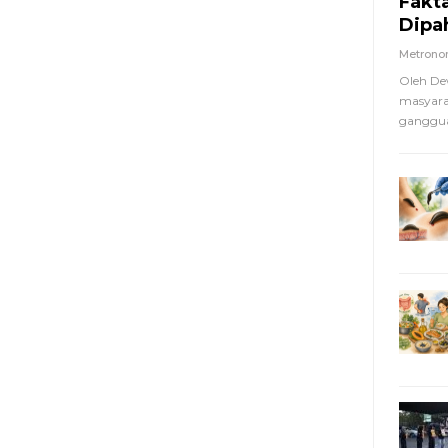
Fakt
Dipa
Metron
Oleh De
masyara
ganggua