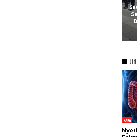
esta
‘Agar Tak Ada Mimpi Yang
Sa
ah
Terhenti’, IOM ITB Perkuat
Se
Gerakan Beasiswa…
B
7 Agu 2026
LIN
NADA
Nyer