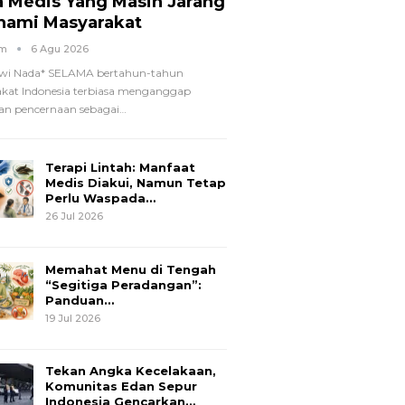
a Medis Yang Masih Jarang
hami Masyarakat
om
6 Agu 2026
wi Nada*
SELAMA bertahun-tahun
kat Indonesia terbiasa menganggap
n pencernaan sebagai
…
Terapi Lintah: Manfaat
Medis Diakui, Namun Tetap
Perlu Waspada…
26 Jul 2026
Memahat Menu di Tengah
“Segitiga Peradangan”:
Panduan…
19 Jul 2026
Tekan Angka Kecelakaan,
Komunitas Edan Sepur
Indonesia Gencarkan…