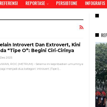
REFERENSI
REPORTASE
PERSIBTONE
INFOGRAFIS
RE
RE
elain Introvert Dan Extrovert, Kini
REPORTASE
da “Tipe O”: Begini Ciri-Cirinya
 Des 2025
AIWAN, ROC (METRUM) - Selama ini kepribadian umumnya
bagi menjadi dua kategori: introvert (Tipe I)
…
i