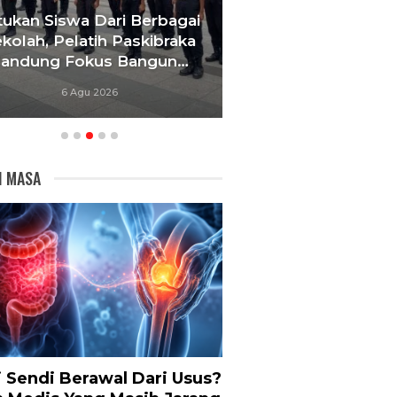
tukan Siswa Dari Berbagai
Gerbang Sekolah
kolah, Pelatih Paskibraka
Mediasi, Pemk
andung Fokus Bangun…
Percepat Reloka
6 Agu 2026
6 Agu 20
I MASA
i Sendi Berawal Dari Usus?