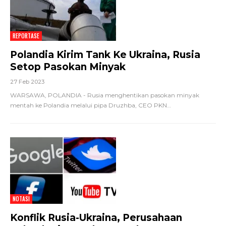
REPORTASE
Polandia Kirim Tank Ke Ukraina, Rusia
Setop Pasokan Minyak
27 Feb 2023
WARSAWA, POLANDIA - Rusia menghentikan pasokan minyak
mentah ke Polandia melalui pipa Druzhba, CEO PKN
…
NOTASI
Konflik Rusia-Ukraina, Perusahaan