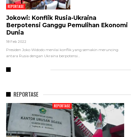
REPORTASE
Jokowi: Konflik Rusia-Ukraina
Berpotensi Ganggu Pemulihan Ekonomi
Dunia
18 Feb 2022
Presiden Joko Widodo menilai konflik yang semakin meruncing
antara Rusia dengan Ukraina berpotensi
…
RECENT POSTS
REPORTASE
REPORTASE