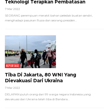
Teknologi Terapkan Pembatasan
7 Mar 2022
SEORANG perempuan merakit bahan peledak buatan sendiri,
menghadapi pasukan Rusia dan seorang presiden
…
REPORTASE
Tiba Di Jakarta, 80 WNI Yang
Dievakuasi Dari Ukraina
7 Mar 2022
DELAPAN puluh orang dari 99 warga negara Indonesia yang
dievakuasi dari Ukraina telah tiba di Bandara
…