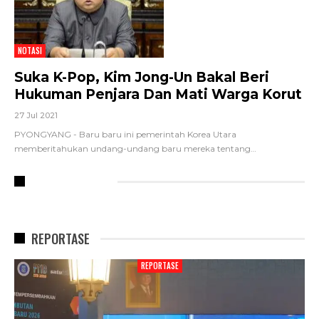
NOTASI
Suka K-Pop, Kim Jong-Un Bakal Beri
Hukuman Penjara Dan Mati Warga Korut
27 Jul 2021
PYONGYANG - Baru baru ini pemerintah Korea Utara
memberitahukan undang-undang baru mereka tentang
…
RECENT POSTS
REPORTASE
REPORTASE