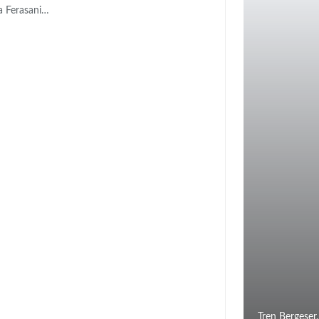
 Ferasani
…
Tren Bergese