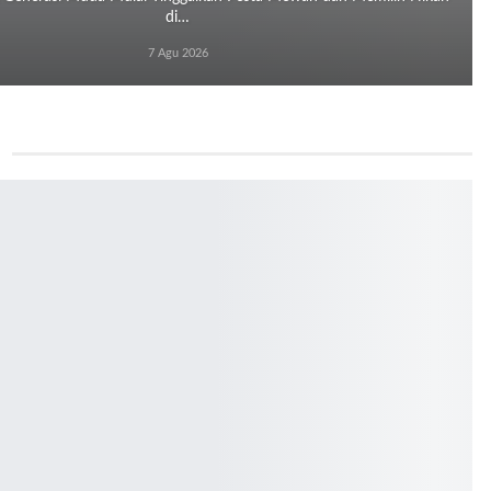
di…
7 Agu 2026