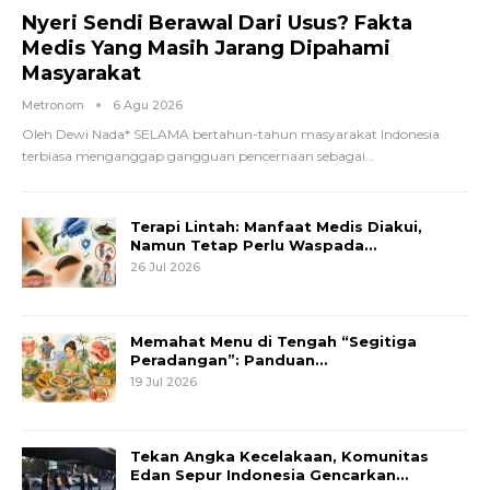
Nyeri Sendi Berawal Dari Usus? Fakta
Medis Yang Masih Jarang Dipahami
Masyarakat
Metronom
6 Agu 2026
Oleh Dewi Nada*
SELAMA bertahun-tahun masyarakat Indonesia
terbiasa menganggap gangguan pencernaan sebagai
…
Terapi Lintah: Manfaat Medis Diakui,
Namun Tetap Perlu Waspada…
26 Jul 2026
Memahat Menu di Tengah “Segitiga
Peradangan”: Panduan…
19 Jul 2026
Tekan Angka Kecelakaan, Komunitas
Edan Sepur Indonesia Gencarkan…