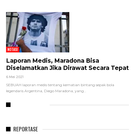
NOTASI
Laporan Medis, Maradona Bisa
Diselamatkan Jika Dirawat Secara Tepat
6 Mei 2021
SEBUAH laporan medis tentang kematian bintang sepak bola
legendaris Argentina, Diego Maradona, yang
…
RECENT POSTS
REPORTASE