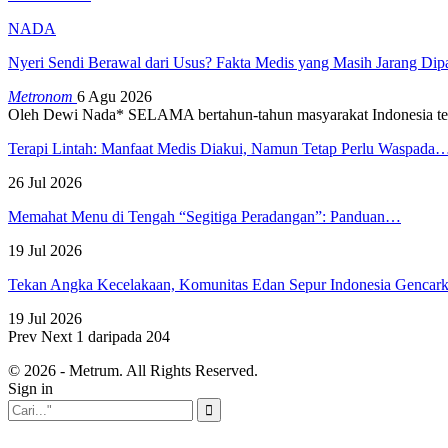
NADA
Nyeri Sendi Berawal dari Usus? Fakta Medis yang Masih Jarang Di
Metronom
6 Agu 2026
Oleh Dewi Nada*
SELAMA bertahun-tahun masyarakat Indonesia te
Terapi Lintah: Manfaat Medis Diakui, Namun Tetap Perlu Waspada
26 Jul 2026
Memahat Menu di Tengah “Segitiga Peradangan”: Panduan…
19 Jul 2026
Tekan Angka Kecelakaan, Komunitas Edan Sepur Indonesia Genca
19 Jul 2026
Prev
Next
1 daripada 204
© 2026 - Metrum. All Rights Reserved.
Sign in