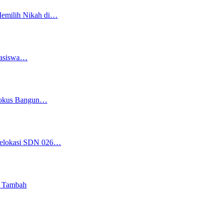
Memilih Nikah di…
easiswa…
 Fokus Bangun…
 Relokasi SDN 026…
i Tambah