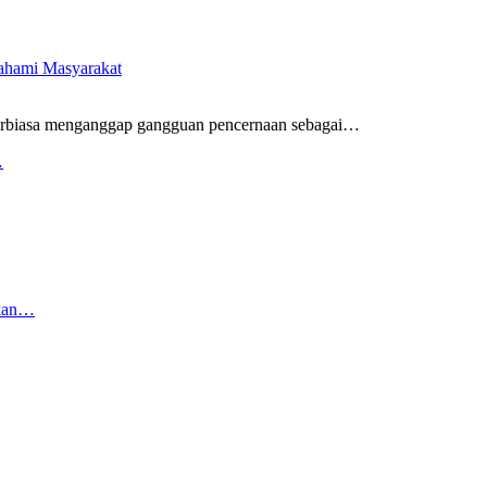
pahami Masyarakat
rbiasa menganggap gangguan pencernaan sebagai
…
…
rkan…