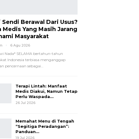
i Sendi Berawal Dari Usus?
a Medis Yang Masih Jarang
hami Masyarakat
om
6 Agu 2026
wi Nada*
SELAMA bertahun-tahun
kat Indonesia terbiasa menganggap
n pencernaan sebagai
…
Terapi Lintah: Manfaat
Medis Diakui, Namun Tetap
Perlu Waspada…
26 Jul 2026
Memahat Menu di Tengah
“Segitiga Peradangan”:
Panduan…
19 Jul 2026