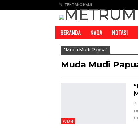
TENTANG KAMI
BERANDA
NADA
NOTASI
"muda Mudi Papua"
Muda Mudi Papu
“
M
9 
LI
me
NOTASI