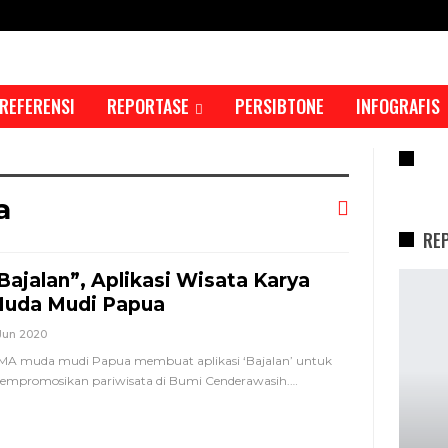
REFERENSI
REPORTASE
PERSIBTONE
INFOGRAFIS
RE
a
RE
Bajalan”, Aplikasi Wisata Karya
uda Mudi Papua
Jun 2020
MA muda mudi Papua membuat aplikasi ‘Bajalan’ untuk
mpromosikan pariwisata di Bumi Cenderawasih.
…