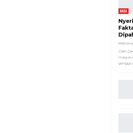
NADA
Nyer
Fakt
Dipa
Metron
Oleh De
masyara
ganggua