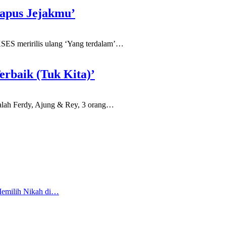
apus Jejakmu’
ES meririlis ulang ‘Yang terdalam’
…
rbaik (Tuk Kita)’
lah Ferdy, Ajung & Rey, 3 orang
…
Memilih Nikah di…