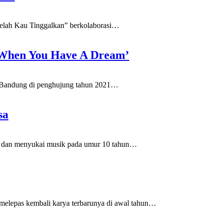
telah Kau Tinggalkan” berkolaborasi
…
 ‘When You Have A Dream’
di Bandung di penghujung tahun 2021
…
sa
l dan menyukai musik pada umur 10 tahun
…
epas kembali karya terbarunya di awal tahun
…