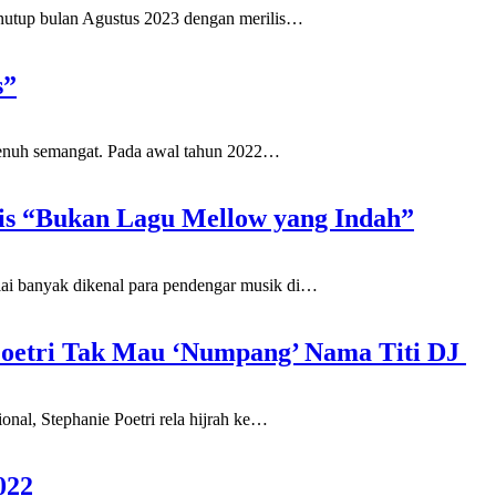
nutup bulan Agustus 2023 dengan merilis
…
s”
enuh semangat. Pada awal tahun 2022
…
lis “Bukan Lagu Mellow yang Indah”
banyak dikenal para pendengar musik di
…
e Poetri Tak Mau ‘Numpang’ Nama Titi DJ
al, Stephanie Poetri rela hijrah ke
…
022