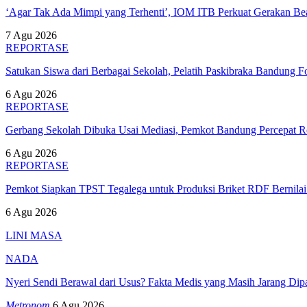
‘Agar Tak Ada Mimpi yang Terhenti’, IOM ITB Perkuat Gerakan B
7 Agu 2026
REPORTASE
Satukan Siswa dari Berbagai Sekolah, Pelatih Paskibraka Bandung
6 Agu 2026
REPORTASE
Gerbang Sekolah Dibuka Usai Mediasi, Pemkot Bandung Percepat
6 Agu 2026
REPORTASE
Pemkot Siapkan TPST Tegalega untuk Produksi Briket RDF Bernila
6 Agu 2026
LINI MASA
NADA
Nyeri Sendi Berawal dari Usus? Fakta Medis yang Masih Jarang Di
Metronom
6 Agu 2026