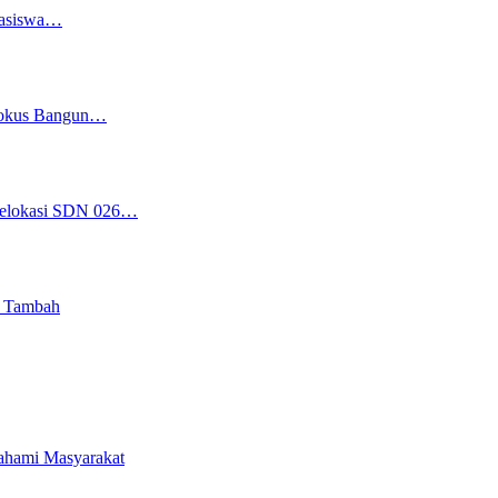
easiswa…
 Fokus Bangun…
 Relokasi SDN 026…
i Tambah
pahami Masyarakat