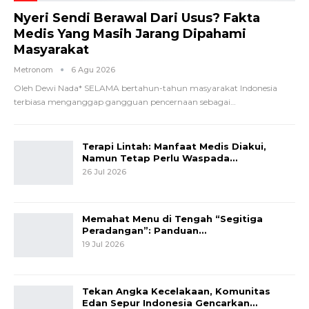
Nyeri Sendi Berawal Dari Usus? Fakta
Medis Yang Masih Jarang Dipahami
Masyarakat
Metronom
6 Agu 2026
Oleh Dewi Nada*
SELAMA bertahun-tahun masyarakat Indonesia
terbiasa menganggap gangguan pencernaan sebagai
…
Terapi Lintah: Manfaat Medis Diakui,
Namun Tetap Perlu Waspada…
26 Jul 2026
Memahat Menu di Tengah “Segitiga
Peradangan”: Panduan…
19 Jul 2026
Tekan Angka Kecelakaan, Komunitas
Edan Sepur Indonesia Gencarkan…