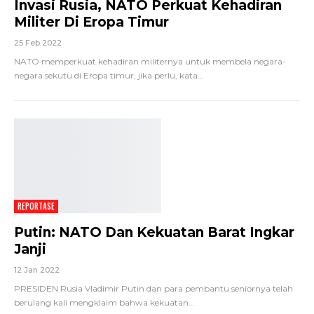
Invasi Rusia, NATO Perkuat Kehadiran
Militer Di Eropa Timur
25 Feb 2022
NATO memperkuat kehadiran militernya untuk membela negara-
negara sekutu di Eropa timur, jika perlu, kata
…
REPORTASE
Putin: NATO Dan Kekuatan Barat Ingkar
Janji
12 Jan 2022
PRESIDEN Rusia Vladimir Putin dan para pembantu seniornya telah
berulang kali mengklaim bahwa kekuatan
…