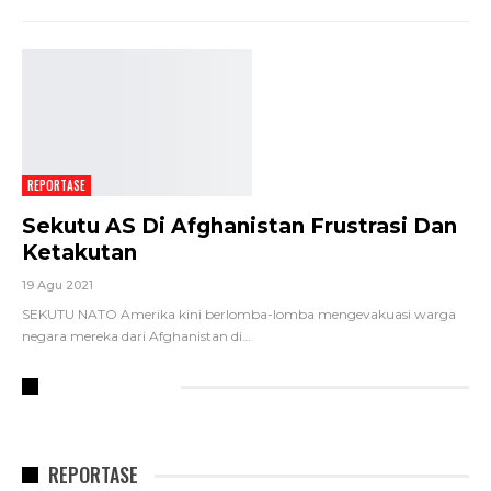
REPORTASE
Sekutu AS Di Afghanistan Frustrasi Dan
Ketakutan
19 Agu 2021
SEKUTU NATO Amerika kini berlomba-lomba mengevakuasi warga
negara mereka dari Afghanistan di
…
RECENT POSTS
REPORTASE