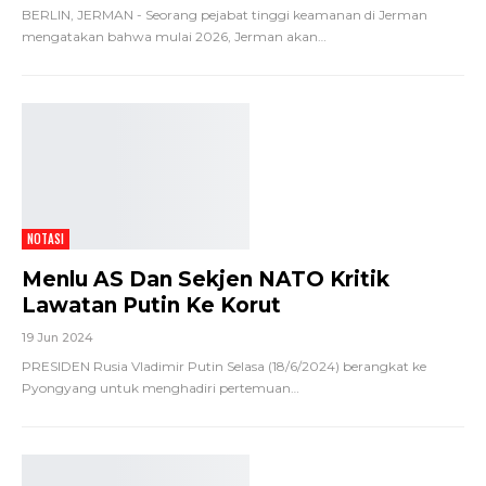
BERLIN, JERMAN - Seorang pejabat tinggi keamanan di Jerman
mengatakan bahwa mulai 2026, Jerman akan
…
NOTASI
Menlu AS Dan Sekjen NATO Kritik
Lawatan Putin Ke Korut
19 Jun 2024
PRESIDEN Rusia Vladimir Putin Selasa (18/6/2024) berangkat ke
Pyongyang untuk menghadiri pertemuan
…