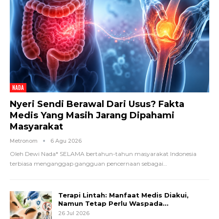
NADA
Nyeri Sendi Berawal Dari Usus? Fakta
Medis Yang Masih Jarang Dipahami
Masyarakat
Metronom
6 Agu 2026
Oleh Dewi Nada*
SELAMA bertahun-tahun masyarakat Indonesia
terbiasa menganggap gangguan pencernaan sebagai
…
Terapi Lintah: Manfaat Medis Diakui,
Namun Tetap Perlu Waspada…
26 Jul 2026