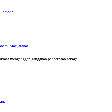
i Tambah
pahami Masyarakat
rbiasa menganggap gangguan pencernaan sebagai
…
…
rkan…