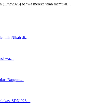
 (17/2/2025) bahwa mereka telah memulai
…
Memilih Nikah di…
easiswa…
 Fokus Bangun…
 Relokasi SDN 026…