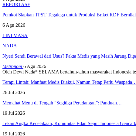
REPORTASE
Pemkot Siapkan TPST Tegalega untuk Produksi Briket RDF Bernila
6 Agu 2026
LINI MASA
NADA
Nyeri Sendi Berawal dari Usus? Fakta Medis yang Masih Jarang Di
Metronom
6 Agu 2026
Oleh Dewi Nada*
SELAMA bertahun-tahun masyarakat Indonesia te
Terapi Lintah: Manfaat Medis Diakui, Namun Tetap Perlu Waspada
26 Jul 2026
Memahat Menu di Tengah “Segitiga Peradangan”: Panduan…
19 Jul 2026
Tekan Angka Kecelakaan, Komunitas Edan Sepur Indonesia Genca
19 Jul 2026