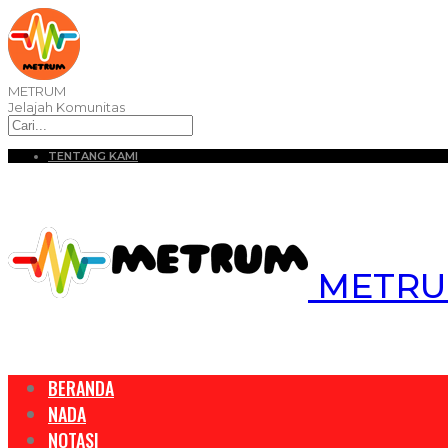
METRUM
Jelajah Komunitas
TENTANG KAMI
METRUM
BERANDA
NADA
NOTASI