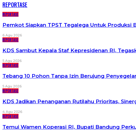
REPORTASE
REPORTASE
Pemkot Siapkan TPST Tegalega Untuk Produksi B
6 Agu 2026
REPORTASE
KDS Sambut Kepala Staf Kepresidenan RI, Tega
5 Agu 2026
REPORTASE
Tebang 10 Pohon Tanpa Izin Berujung Penyegel
5 Agu 2026
REPORTASE
KDS Jadikan Penanganan Rutilahu Prioritas, Siner
4 Agu 2026
REPORTASE
Temui Wamen Koperasi RI, Bupati Bandung Perk