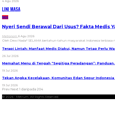
4 Agu 2026
LINI MASA
NADA
Nyeri Sendi Berawal Dari Usus? Fakta Medis 
Metronom
6 Agu 2026
Oleh Dewi Nada*
SELAMA bertahun-tahun masyarakat Indonesia terbias
Terapi Lintah: Manfaat Medis Diakui, Namun Tetap Perlu 
26 Jul 2026
Memahat Menu di Tengah “Segitiga Peradangan”: Panduan
19 Jul 2026
Tekan Angka Kecelakaan, Komunitas Edan Sepur Indonesi
19 Jul 2026
Prev
Next
1 daripada 204
© 2026 - Metrum. All Rights Reserved.