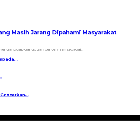
Yang Masih Jarang Dipahami Masyarakat
a menganggap gangguan pencernaan sebagai
…
Waspada…
…
a Gencarkan…