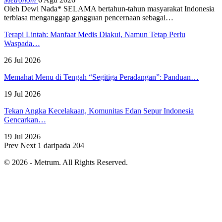
Oleh Dewi Nada*
SELAMA bertahun-tahun masyarakat Indonesia
terbiasa menganggap gangguan pencernaan sebagai
…
Terapi Lintah: Manfaat Medis Diakui, Namun Tetap Perlu
Waspada…
26 Jul 2026
Memahat Menu di Tengah “Segitiga Peradangan”: Panduan…
19 Jul 2026
Tekan Angka Kecelakaan, Komunitas Edan Sepur Indonesia
Gencarkan…
19 Jul 2026
Prev
Next
1 daripada 204
© 2026 - Metrum. All Rights Reserved.