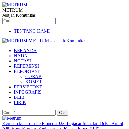
METRUM
Jelajah Komunitas
TENTANG KAMI
METRUM - Jelajah Komunitas
BERANDA
NADA
NOTASI
REFERENSI
REPORTASE
CORAK
KOMET
PERSIBTONE
INFOGRAFIS
BEIB
LIRIK
Kembali ke "Tour de France 2023: Pogacar Semakin Dekat Ambil
Alih Kaus Kuning, Kwiatkowski Kuasai Etape XIII"