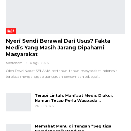
NADA
Nyeri Sendi Berawal Dari Usus? Fakta
Medis Yang Masih Jarang Dipahami
Masyarakat
Metronom
6 Agu 2026
Oleh Dewi Nada*
SELAMA bertahun-tahun masyarakat Indonesia
terbiasa menganggap gangguan pencernaan sebagai
…
Terapi Lintah: Manfaat Medis Diakui,
Namun Tetap Perlu Waspada…
26 Jul 2026
Memahat Menu di Tengah “Segitiga
Peradangan”: Panduan…