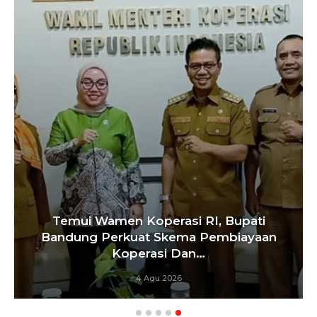
i
aan
Pemkot Siapkan TPST Tegalega Unt
Produksi Briket RDF Bernilai Tamba
6 Agu 2026