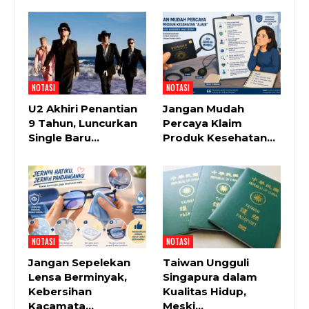
NOTASI
NOTASI
U2 Akhiri Penantian
Jangan Mudah
9 Tahun, Luncurkan
Percaya Klaim
Single Baru…
Produk Kesehatan…
NOTASI
NOTASI
Jangan Sepelekan
Taiwan Ungguli
Lensa Berminyak,
Singapura dalam
Kebersihan
Kualitas Hidup,
Kacamata…
Meski…