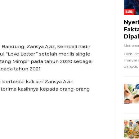
NADA
Nyer
Fakt
Dipa
 Bandung, Zarisya Aziz, kembali hadir
Metron
l “Love Letter” setelah merilis single
Oleh De
masyara
tang Mimpi” pada tahun 2020 sebagai
ganggua
pada tahun 2021.
rbeda, kali kini Zarisya Aziz
rima kasihnya kepada orang-orang