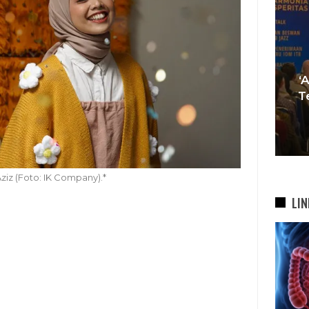
i
esta
‘Agar Tak Ada Mimpi Yang
Sa
ah
Terhenti’, IOM ITB Perkuat
Se
Gerakan Beasiswa…
B
7 Agu 2026
Aziz (Foto: IK Company).*
LIN