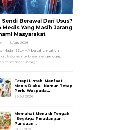
i Sendi Berawal Dari Usus?
a Medis Yang Masih Jarang
hami Masyarakat
om
6 Agu 2026
wi Nada*
SELAMA bertahun-tahun
kat Indonesia terbiasa menganggap
n pencernaan sebagai
…
Terapi Lintah: Manfaat
Medis Diakui, Namun Tetap
Perlu Waspada…
26 Jul 2026
Memahat Menu di Tengah
“Segitiga Peradangan”:
Panduan…
19 Jul 2026