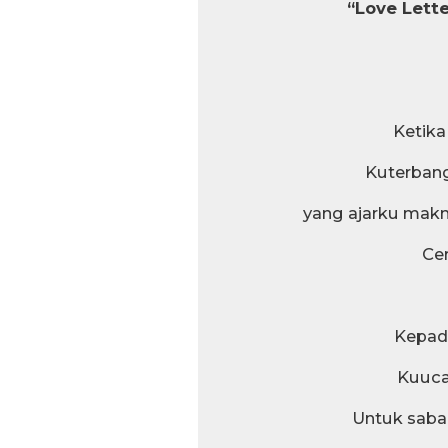
“Love Lette
Ketik
Kuterban
yang ajarku makna
Ce
Kepad
Kuuca
Untuk sab