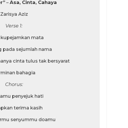
r”
–
Asa, Cinta, Cahaya
Zarisya Aziz
Verse 1:
a kupejamkan mata
g pada sejumlah nama
nya cinta tulus tak bersyarat
rminan bahagia
Chorus:
amu penyejuk hati
pkan terima kasih
armu senyummu doamu