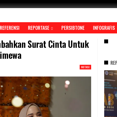
REFERENSI
REPORTASE
PERSIBTONE
INFOGRAFIS
mbahkan Surat Cinta Untuk
RE
timewa
RE
NOTASI
REPORTASE