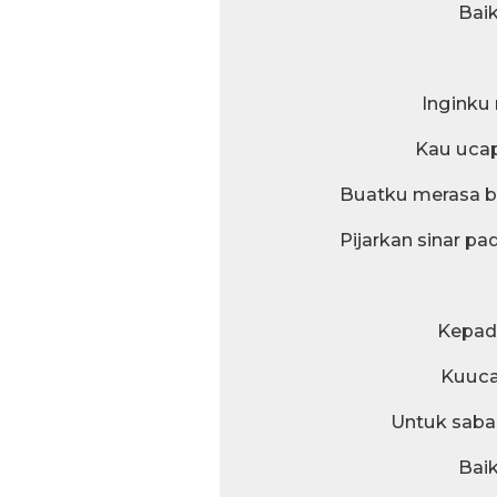
Baik
Ingink
Kau ucap
Buatku merasa b
Pijarkan sinar p
Kepad
Kuuca
Untuk sab
Baik