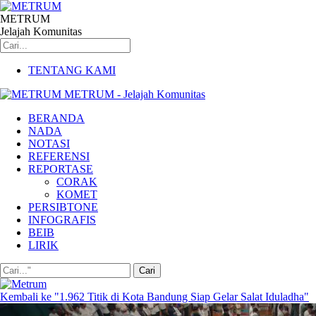
METRUM
Jelajah Komunitas
TENTANG KAMI
METRUM - Jelajah Komunitas
BERANDA
NADA
NOTASI
REFERENSI
REPORTASE
CORAK
KOMET
PERSIBTONE
INFOGRAFIS
BEIB
LIRIK
Kembali ke "1.962 Titik di Kota Bandung Siap Gelar Salat Iduladha"