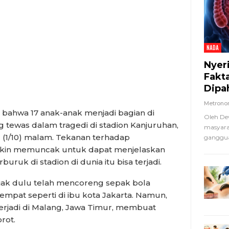
NADA
Nyer
Fakt
Dipa
Metron
bahwa 17 anak-anak menjadi bagian di
Oleh De
g tewas dalam tragedi di stadion Kanjuruhan,
masyara
 (1/10) malam. Tekanan terhadap
ganggua
makin memuncak untuk dapat menjelaskan
uruk di stadion di dunia itu bisa terjadi.
jak dulu telah mencoreng sepak bola
empat seperti di ibu kota Jakarta. Namun,
 terjadi di Malang, Jawa Timur, membuat
rot.