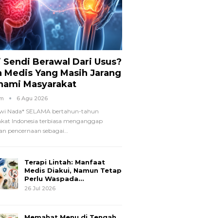
i Sendi Berawal Dari Usus?
a Medis Yang Masih Jarang
hami Masyarakat
om
6 Agu 2026
wi Nada*
SELAMA bertahun-tahun
kat Indonesia terbiasa menganggap
n pencernaan sebagai
…
Terapi Lintah: Manfaat
Medis Diakui, Namun Tetap
Perlu Waspada…
26 Jul 2026
Memahat Menu di Tengah