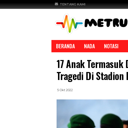
TENTANG KAMI
BERANDA
NADA
NOTASI
17 Anak Termasuk 
Tragedi Di Stadion
5 Okt 2022
REPORTASE
REPORTASE