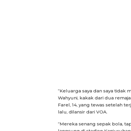
“Keluarga saya dan saya tidak m
Wahyuni, kakak dari dua remaja
Farel, 14, yang tewas setelah 
lalu, dilansir dari VOA.
“Mereka senang sepak bola, ta
langsung di stadion Kanjuruhan,