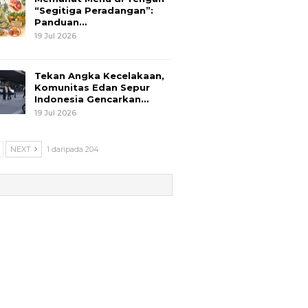
“Segitiga Peradangan”:
Panduan…
19 Jul 2026
Tekan Angka Kecelakaan,
Komunitas Edan Sepur
Indonesia Gencarkan…
19 Jul 2026
NEXT
1 daripada 204