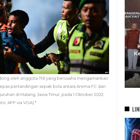
KDS Sambut Kepala Staf
Te
Kepresidenan RI, Tegaskan
si
Komitmen Sukseskan
bah
Program…
endong oleh anggota TNI yang berusaha mengamankan
5 Agu 2026
elepas pertandingan sepak bola antara Arema FC dan
uruhan di Malang, Jawa Timur, pada 1 Oktober 2022
oto: AFP via VOA).*
LIN