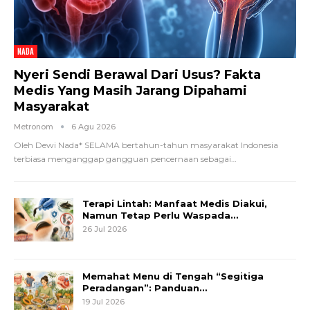
NADA
Nyeri Sendi Berawal Dari Usus? Fakta
Medis Yang Masih Jarang Dipahami
Masyarakat
Metronom
6 Agu 2026
Oleh Dewi Nada*
SELAMA bertahun-tahun masyarakat Indonesia
terbiasa menganggap gangguan pencernaan sebagai
…
Terapi Lintah: Manfaat Medis Diakui,
Namun Tetap Perlu Waspada…
26 Jul 2026
Memahat Menu di Tengah “Segitiga
Peradangan”: Panduan…
19 Jul 2026