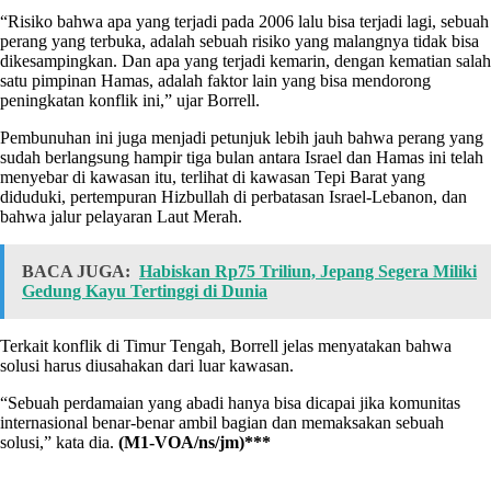
“Risiko bahwa apa yang terjadi pada 2006 lalu bisa terjadi lagi, sebuah
perang yang terbuka, adalah sebuah risiko yang malangnya tidak bisa
dikesampingkan. Dan apa yang terjadi kemarin, dengan kematian salah
satu pimpinan Hamas, adalah faktor lain yang bisa mendorong
peningkatan konflik ini,” ujar Borrell.
Pembunuhan ini juga menjadi petunjuk lebih jauh bahwa perang yang
sudah berlangsung hampir tiga bulan antara Israel dan Hamas ini telah
menyebar di kawasan itu, terlihat di kawasan Tepi Barat yang
diduduki, pertempuran Hizbullah di perbatasan Israel-Lebanon, dan
bahwa jalur pelayaran Laut Merah.
BACA JUGA:
Habiskan Rp75 Triliun, Jepang Segera Miliki
Gedung Kayu Tertinggi di Dunia
Terkait konflik di Timur Tengah, Borrell jelas menyatakan bahwa
solusi harus diusahakan dari luar kawasan.
“Sebuah perdamaian yang abadi hanya bisa dicapai jika komunitas
internasional benar-benar ambil bagian dan memaksakan sebuah
solusi,” kata dia.
(M1-VOA/ns/jm)***