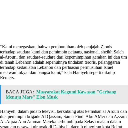
“Kami menegaskan, bahwa pembunuhan oleh penjajah Zionis
terhadap saudara kami dan pemimpin pejuang nasional, sheikh Saleh
al-Arouri, dan saudara-saudara dari kepemimpinan gerakan ini dan tim
di tanah Lebanon adalah sepenuhnya tindakan teroris, pelanggaran
terhadap kedaulatan Lebanon dan perluasan permusuhan Israel
melawan rakyat dan bangsa kami,” kata Haniyeh seperti dikutip
Reuters.
BACA JUGA:
Masyarakat Kagumi Kawasan "Gerbang
Menuju Mars" Elon Musk
Haniyeh, dalam pidato televisi, berkabung atas kematian al-Arouri dan
dua pemimpin brigade Al Qassam, Samir Findi Abu AMer dan Azzam
Al-Aqraa Abu Ammar. Mereka terbunuh pada Selasa malam dalam
serangan pesawat nirawak di Dahiyeh, daerah pinggiran kota Beirut