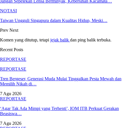
Jangan Sepelekan Lensa Berminyak, Kebersihan Kacamata…
NOTASI
Taiwan Ungguli Singapura dalam Kualitas Hidup, Meski…
Prev
Next
Komen yang ditutup, tetapi
jejak balik
dan ping balik terbuka.
Recent Posts
REPORTASE
REPORTASE
Tren Bergeser, Generasi Muda Mulai Tinggalkan Pesta Mewah dan
Memilih Nikah di…
7 Agu 2026
REPORTASE
‘Agar Tak Ada Mimpi yang Terhenti’, IOM ITB Perkuat Gerakan
Beasiswa…
7 Agu 2026