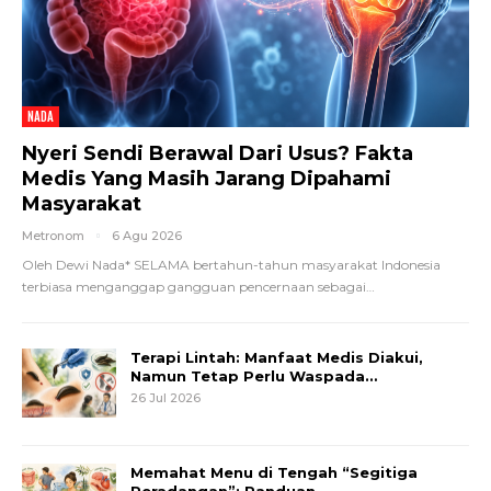
NADA
Nyeri Sendi Berawal Dari Usus? Fakta
Medis Yang Masih Jarang Dipahami
Masyarakat
Metronom
6 Agu 2026
Oleh Dewi Nada*
SELAMA bertahun-tahun masyarakat Indonesia
terbiasa menganggap gangguan pencernaan sebagai
…
Terapi Lintah: Manfaat Medis Diakui,
Namun Tetap Perlu Waspada…
26 Jul 2026
Memahat Menu di Tengah “Segitiga
Peradangan”: Panduan…