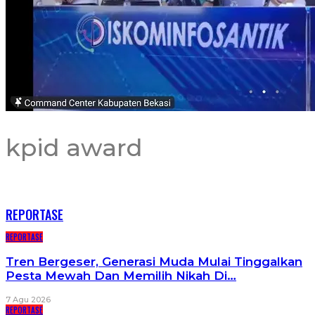
kpid award
RECENT POSTS
REPORTASE
REPORTASE
Tren Bergeser, Generasi Muda Mulai Tinggalkan
Pesta Mewah Dan Memilih Nikah Di…
7 Agu 2026
REPORTASE