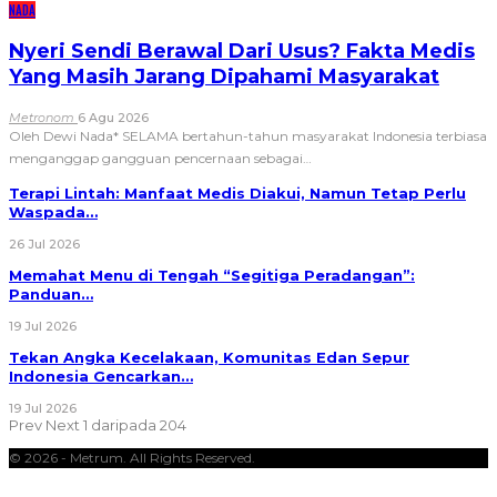
NADA
Nyeri Sendi Berawal Dari Usus? Fakta Medis
Yang Masih Jarang Dipahami Masyarakat
Metronom
6 Agu 2026
Oleh Dewi Nada*
SELAMA bertahun-tahun masyarakat Indonesia terbiasa
menganggap gangguan pencernaan sebagai
…
Terapi Lintah: Manfaat Medis Diakui, Namun Tetap Perlu
Waspada…
26 Jul 2026
Memahat Menu di Tengah “Segitiga Peradangan”:
Panduan…
19 Jul 2026
Tekan Angka Kecelakaan, Komunitas Edan Sepur
Indonesia Gencarkan…
19 Jul 2026
Prev
Next
1 daripada 204
© 2026 - Metrum. All Rights Reserved.