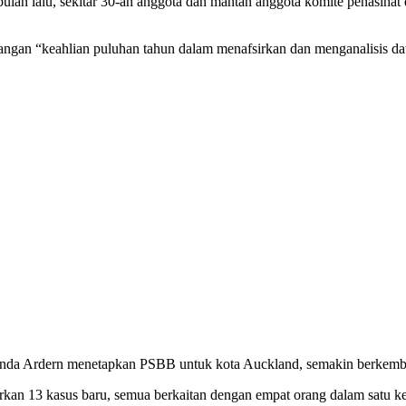
 bulan lalu, sekitar 30-an anggota dan mantan anggota komite penasih
ilangan “keahlian puluhan tahun dalam menafsirkan dan menganalisis
cinda Ardern menetapkan PSBB untuk kota Auckland, semakin berkem
rkan 13 kasus baru, semua berkaitan dengan empat orang dalam satu kelua