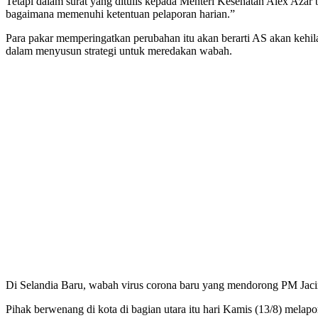
Tetapi dalam surat yang ditulis kepada Menteri Kesehatan Alex Azar
bagaimana memenuhi ketentuan pelaporan harian.”
Para pakar memperingatkan perubahan itu akan berarti AS akan keh
dalam menyusun strategi untuk meredakan wabah.
Di Selandia Baru, wabah virus corona baru yang mendorong PM Ja
Pihak berwenang di kota di bagian utara itu hari Kamis (13/8) melapo