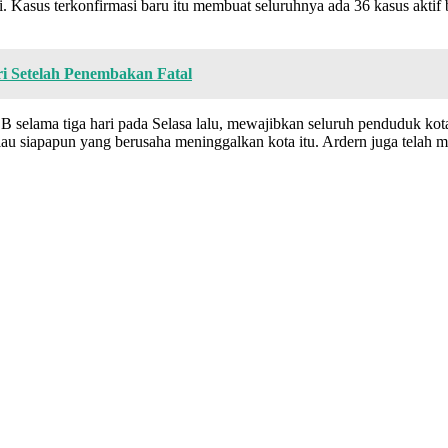
i. Kasus terkonfirmasi baru itu membuat seluruhnya ada 36 kasus aktif
i Setelah Penembakan Fatal
lama tiga hari pada Selasa lalu, mewajibkan seluruh penduduk kota i
ghalau siapapun yang berusaha meninggalkan kota itu. Ardern juga tela