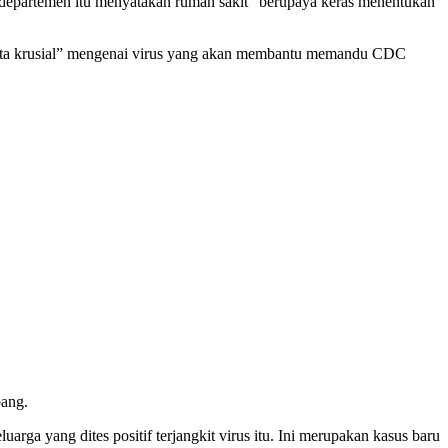
at departemen itu menyatakan rumah sakit “berupaya keras menentukan
 data krusial” mengenai virus yang akan membantu memandu CDC
bang.
rga yang dites positif terjangkit virus itu. Ini merupakan kasus baru