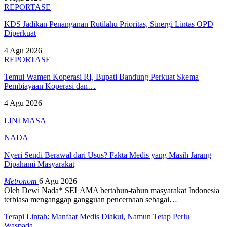
REPORTASE
KDS Jadikan Penanganan Rutilahu Prioritas, Sinergi Lintas OPD
Diperkuat
4 Agu 2026
REPORTASE
Temui Wamen Koperasi RI, Bupati Bandung Perkuat Skema
Pembiayaan Koperasi dan…
4 Agu 2026
LINI MASA
NADA
Nyeri Sendi Berawal dari Usus? Fakta Medis yang Masih Jarang
Dipahami Masyarakat
Metronom
6 Agu 2026
Oleh Dewi Nada*
SELAMA bertahun-tahun masyarakat Indonesia
terbiasa menganggap gangguan pencernaan sebagai
…
Terapi Lintah: Manfaat Medis Diakui, Namun Tetap Perlu
Waspada…