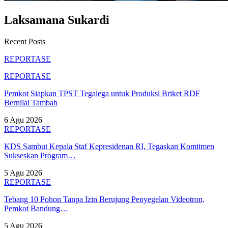
Laksamana Sukardi
Recent Posts
REPORTASE
REPORTASE
Pemkot Siapkan TPST Tegalega untuk Produksi Briket RDF
Bernilai Tambah
6 Agu 2026
REPORTASE
KDS Sambut Kepala Staf Kepresidenan RI, Tegaskan Komitmen
Sukseskan Program…
5 Agu 2026
REPORTASE
Tebang 10 Pohon Tanpa Izin Berujung Penyegelan Videotron,
Pemkot Bandung…
5 Agu 2026