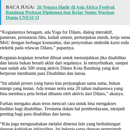
BACA JUGA:
26 Negara Hadir di Asia Africa Festival,
Bandung Perkuat Diplomasi dan Kejar Status Warisan
Dunia UNESCO
“Kegiatannya beragam, ada Yoga for Dilans, dialog interaktif,
pameran, pemutaran film, kuliah umum, pertunjukan musik, kerja sama
MoU dengan berbagai komunitas, dan penyerahan simbolik kursi roda
elektrik pada relawan Dilans,” paparnya.
Kegiatan-kegiatan tersebut dibuat untuk menunjukkan jika disabilitas
dan lansia bukan berarti akhir dari segalanya. Ia menyebutkan, sampai
saat sudah ada 500 orang aktivis Dilans Kota Bandung yang ikut
berperan membantu para Disabilitas dan lansia.
“Ini adalah proses yang harus kita perjuangkan sama sama, bukan
mimpi yang instan. Ada teman netra usia 20 tahun mahasiswa yang
bisa membaca peta berkat dibantu oleh aktivis dari Dilans,” akunya.
Farhan mengaku akan terus mencari cara untuk bisa mengakses
fasilitas bagi disabilitas. Terutama dalam hal pemberdayaan, menjadi
penting bagi para disabilitas dan lansia.
“Kita juga mengusahakan melalui dimensi lain yang berhubungan
dengan kebijakan inklusifitas. Ini bekerja sama dengan pemerintah