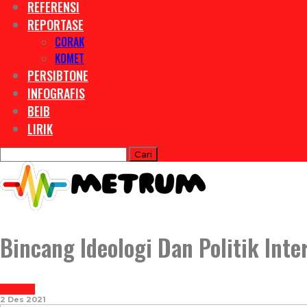
REFERENSI
REPORTASE
CORAK
KOMET
PERSIBTONE
INFOGRAFIS
BEIB
LIRIK
Bincang Ideologi Dan Politik Int
INFOGRAFIS
2 Des 2021