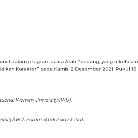
sional dalam program acara Arah Pandang, yang dikelola ol
ikan Karakter” pada Kamis, 2 Desember 2021, Pukul 18.3
ational Women University/IWU)
.
rsity/IWU, Forum Studi Asia Afrika)
.