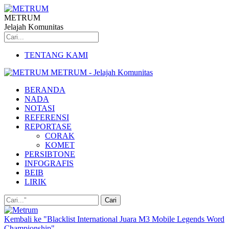
METRUM
Jelajah Komunitas
TENTANG KAMI
METRUM - Jelajah Komunitas
BERANDA
NADA
NOTASI
REFERENSI
REPORTASE
CORAK
KOMET
PERSIBTONE
INFOGRAFIS
BEIB
LIRIK
Kembali ke "Blacklist International Juara M3 Mobile Legends Word
Championship"