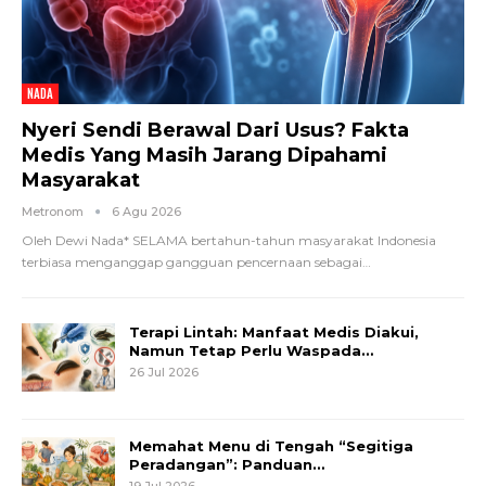
NADA
Nyeri Sendi Berawal Dari Usus? Fakta
Medis Yang Masih Jarang Dipahami
Masyarakat
Metronom
6 Agu 2026
Oleh Dewi Nada*
SELAMA bertahun-tahun masyarakat Indonesia
terbiasa menganggap gangguan pencernaan sebagai
…
Terapi Lintah: Manfaat Medis Diakui,
Namun Tetap Perlu Waspada…
26 Jul 2026
Memahat Menu di Tengah “Segitiga
Peradangan”: Panduan…
19 Jul 2026