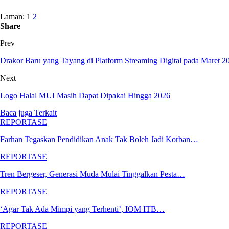
Laman:
1
2
Share
Prev
Drakor Baru yang Tayang di Platform Streaming Digital pada Maret 2
Next
Logo Halal MUI Masih Dapat Dipakai Hingga 2026
Baca juga
Terkait
REPORTASE
Farhan Tegaskan Pendidikan Anak Tak Boleh Jadi Korban…
REPORTASE
Tren Bergeser, Generasi Muda Mulai Tinggalkan Pesta…
REPORTASE
‘Agar Tak Ada Mimpi yang Terhenti’, IOM ITB…
REPORTASE