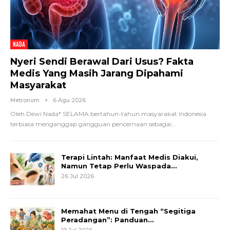
NADA
Nyeri Sendi Berawal Dari Usus? Fakta
Medis Yang Masih Jarang Dipahami
Masyarakat
Metronom
6 Agu 2026
Oleh Dewi Nada*
SELAMA bertahun-tahun masyarakat Indonesia
terbiasa menganggap gangguan pencernaan sebagai
…
Terapi Lintah: Manfaat Medis Diakui,
Namun Tetap Perlu Waspada…
26 Jul 2026
Memahat Menu di Tengah “Segitiga
Peradangan”: Panduan…
19 Jul 2026