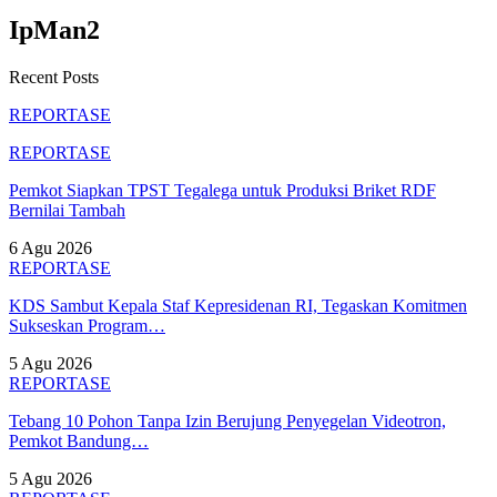
IpMan2
Recent Posts
REPORTASE
REPORTASE
Pemkot Siapkan TPST Tegalega untuk Produksi Briket RDF
Bernilai Tambah
6 Agu 2026
REPORTASE
KDS Sambut Kepala Staf Kepresidenan RI, Tegaskan Komitmen
Sukseskan Program…
5 Agu 2026
REPORTASE
Tebang 10 Pohon Tanpa Izin Berujung Penyegelan Videotron,
Pemkot Bandung…
5 Agu 2026