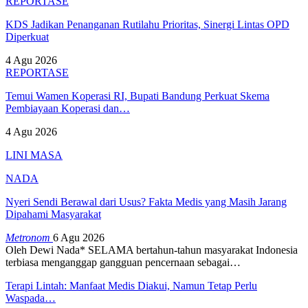
REPORTASE
KDS Jadikan Penanganan Rutilahu Prioritas, Sinergi Lintas OPD
Diperkuat
4 Agu 2026
REPORTASE
Temui Wamen Koperasi RI, Bupati Bandung Perkuat Skema
Pembiayaan Koperasi dan…
4 Agu 2026
LINI MASA
NADA
Nyeri Sendi Berawal dari Usus? Fakta Medis yang Masih Jarang
Dipahami Masyarakat
Metronom
6 Agu 2026
Oleh Dewi Nada*
SELAMA bertahun-tahun masyarakat Indonesia
terbiasa menganggap gangguan pencernaan sebagai
…
Terapi Lintah: Manfaat Medis Diakui, Namun Tetap Perlu
Waspada…