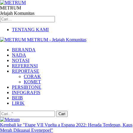
METRUM
Jelajah Komunitas
TENTANG KAMI
METRUM - Jelajah Komunitas
BERANDA
NADA
NOTASI
REFERENSI
REPORTASE
CORAK
KOMET
PERSIBTONE
INFOGRAFIS
BEIB
LIRIK
Kembali ke "Etape VII Vuelta a Espana 2022: Herada Terdepan, Kaus
Merah Dikuasai Evenepoel"