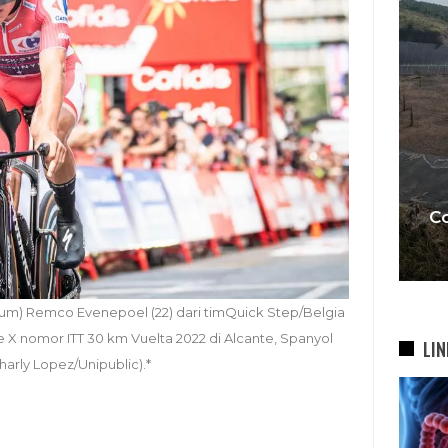
I,
Satpol PP Bongkar 645
t
Bangunan Liar Di Bandung,
asi
Penertiban Berlanjut Ke
Sejumlah…
C
4 Agu 2026
) Remco Evenepoel (22) dari timQuick Step/Belgia
e X nomor ITT 30 km Vuelta 2022 di Alcante, Spanyol
LIN
harly Lopez/Unipublic).*