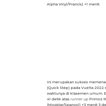
Alpha Vinyl/Prancis) +1 menit.
Ini merupakan sukses memenang
(Quick Step) pada Vuelta 202
waktunya di klasemen umum. Ev
41 detik atas
runner up
Primoz R
(Movistar/Spanyol) +3 menit 3 d