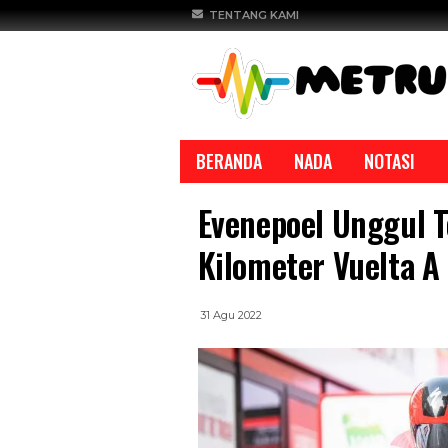
TENTANG KAMI
BERANDA
NADA
NOTASI
Evenepoel Unggul T
Kilometer Vuelta A
31 Agu 2022
REPORTASE
REPORTASE