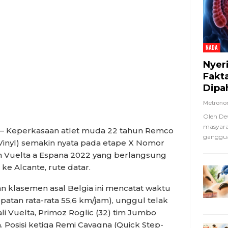
NADA
Nyer
Fakt
Dipa
Metron
Oleh De
masyara
 Keperkasaan atlet muda 22 tahun Remco
ganggua
Vinyl) semakin nyata pada etape X Nomor
 km Vuelta a Espana 2022 yang berlangsung
ke Alcante, rute datar.
klasemen asal Belgia ini mencatat waktu
epatan rata-rata 55,6 km/jam), unggul telak
ali Vuelta, Primoz Roglic (32) tim Jumbo
. Posisi ketiga Remi Cavagna (Quick Step-