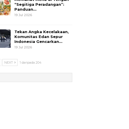
“Segitiga Peradangan”:
Panduan…
19 Jul 2026
Tekan Angka Kecelakaan,
Komunitas Edan Sepur
Indonesia Gencarkan…
19 Jul 2026
NEXT
1 daripada 204