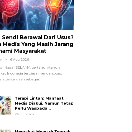
i Sendi Berawal Dari Usus?
a Medis Yang Masih Jarang
hami Masyarakat
om
6 Agu 2026
wi Nada*
SELAMA bertahun-tahun
kat Indonesia terbiasa menganggap
n pencernaan sebagai
…
Terapi Lintah: Manfaat
Medis Diakui, Namun Tetap
Perlu Waspada…
26 Jul 2026
Memahat Menu di Tengah