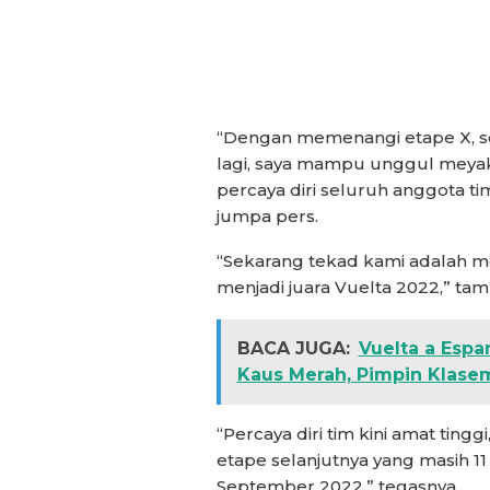
“Dengan memenangi etape X, se
lagi, saya mampu unggul meyak
percaya diri seluruh anggota t
jumpa pers.
“Sekarang tekad kami adalah m
menjadi juara Vuelta 2022,” ta
BACA JUGA:
Vuelta a Espa
Kaus Merah, Pimpin Klase
“Percaya diri tim kini amat ting
etape selanjutnya yang masih 11 e
September 2022,” tegasnya.