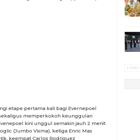
PREV
i etape pertama kali bagi Evernepoel
2 sekaligus memperkokoh keunggulan
enepoel kini unggul semakin jauh 2 menit
oglic (Jumbo Visma), ketiga Enric Mas
etik, keempat Carlos Rodriguez