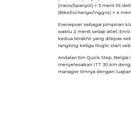
(Ineos/Spanyol) + 3 ment 55 det
(BikeExchange/Inggris) + 4 meni
Evenepoel sebagai pimpinan kla
waktu 2 menit setiap atlet. Enr
kedua terakhir yang dilepas s
rangking ketiga Roglic start se
Andalan tim Quick Step, Belgia i
menyelesaikan ITT 30 km deng
manager timnya dengan luapan