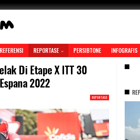
REFERENSI
REPORTASE
PERSIBTONE
INFOGRAFIS
elak Di Etape X ITT 30
RE
 Espana 2022
RE
REPORTASE
REPORTASE