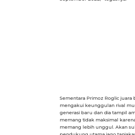
Sementara Primoz Roglic juara b
mengakui keunggulan rival mu
generasi baru dan dia tampil ama
memang tidak maksimal karena
memang lebih unggul. Akan suli
pendukung utama jago tanjakan