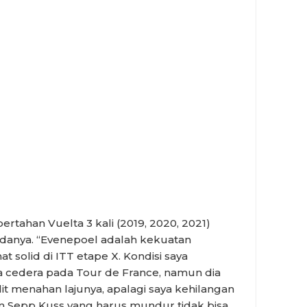
ertahan Vuelta 3 kali (2019, 2020, 2021)
danya. “Evenepoel adalah kekuatan
t solid di ITT etape X. Kondisi saya
 cedera pada Tour de France, namun dia
t menahan lajunya, apalagi saya kehilangan
 Sepp Kuss yang harus mundur tidak bisa