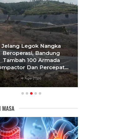
Jelang Legok Nangka
Beroperasi, Bandung
Masuki Bulan K
Tambah 100 Armada
Bupati Bandung
ompactor Dan Percepat…
Perkuat Integ
4 Agu 2026
3 Agu 20
I MASA