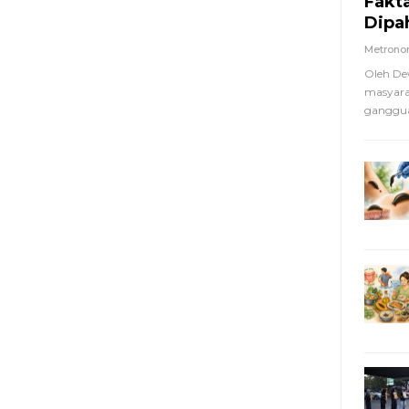
Fakt
Dipa
Metron
Oleh De
masyara
ganggua