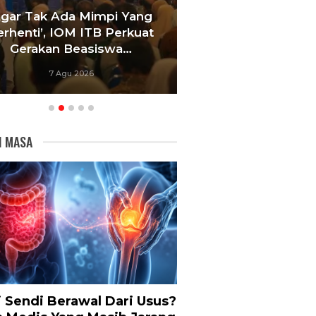
da Mimpi Yang
Satukan Siswa Dari Berbaga
OM ITB Perkuat
Sekolah, Pelatih Paskibrak
Beasiswa…
Bandung Fokus Bangun…
u 2026
6 Agu 2026
I MASA
i Sendi Berawal Dari Usus?