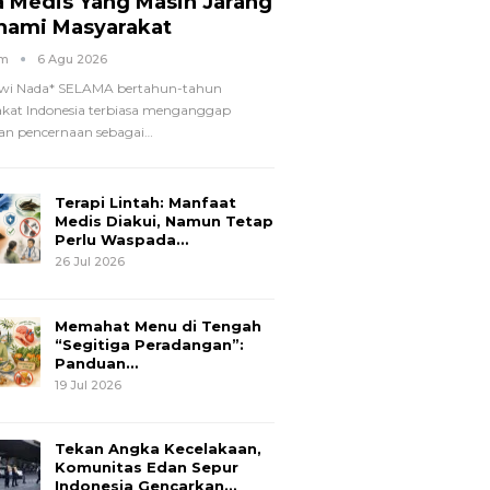
a Medis Yang Masih Jarang
hami Masyarakat
om
6 Agu 2026
wi Nada*
SELAMA bertahun-tahun
kat Indonesia terbiasa menganggap
n pencernaan sebagai
…
Terapi Lintah: Manfaat
Medis Diakui, Namun Tetap
Perlu Waspada…
26 Jul 2026
Memahat Menu di Tengah
“Segitiga Peradangan”:
Panduan…
19 Jul 2026
Tekan Angka Kecelakaan,
Komunitas Edan Sepur
Indonesia Gencarkan…