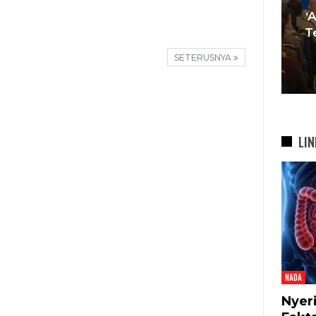
Muda Mulai Tinggalkan Pesta
‘Agar Tak A
Mewah Dan Memilih Nikah
Terhenti’, I
Di…
Gerakan 
SETERUSNYA
7 Agu 2026
7 Ag
LIN
NADA
Nyer