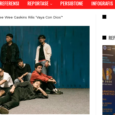
REFERENSI
REPORTASE
PERSIBTONE
INFOGRAFIS
RE
 Wee Gaskins Rilis ‘Vaya Con Dios’"
RE
REPORTASE
REP
Tren Bergeser, Generasi