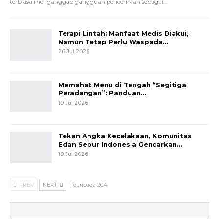
terbiasa menganggap gangguan pencernaan sebagai
…
Terapi Lintah: Manfaat Medis Diakui,
Namun Tetap Perlu Waspada…
26 Jul 2026
Memahat Menu di Tengah “Segitiga
Peradangan”: Panduan…
19 Jul 2026
Tekan Angka Kecelakaan, Komunitas
Edan Sepur Indonesia Gencarkan…
19 Jul 2026
PREV
NEXT
1 daripada 204