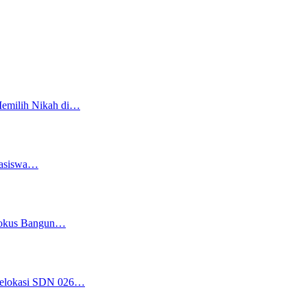
Memilih Nikah di…
easiswa…
 Fokus Bangun…
 Relokasi SDN 026…