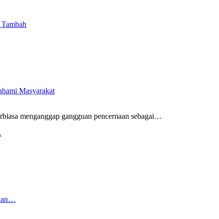
i Tambah
pahami Masyarakat
rbiasa menganggap gangguan pencernaan sebagai
…
…
rkan…