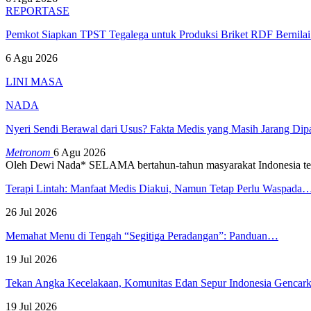
REPORTASE
Pemkot Siapkan TPST Tegalega untuk Produksi Briket RDF Bernila
6 Agu 2026
LINI MASA
NADA
Nyeri Sendi Berawal dari Usus? Fakta Medis yang Masih Jarang Di
Metronom
6 Agu 2026
Oleh Dewi Nada*
SELAMA bertahun-tahun masyarakat Indonesia te
Terapi Lintah: Manfaat Medis Diakui, Namun Tetap Perlu Waspada
26 Jul 2026
Memahat Menu di Tengah “Segitiga Peradangan”: Panduan…
19 Jul 2026
Tekan Angka Kecelakaan, Komunitas Edan Sepur Indonesia Genca
19 Jul 2026