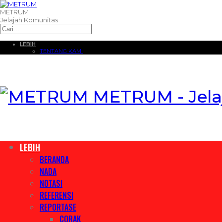
METRUM
Jelajah Komunitas
LEBIH
TENTANG KAMI
METRUM - Jela
LEBIH
BERANDA
NADA
NOTASI
REFERENSI
REPORTASE
CORAK