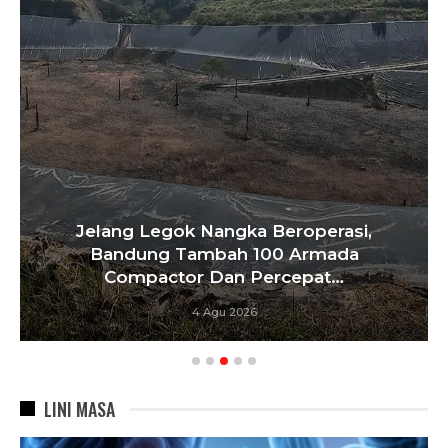
rasi,
Masuki Bulan Kemerdekaan, Bu
ada
Bandung Minta ASN Perkuat Integ
t…
Dan…
3 Agu 2026
LINI MASA