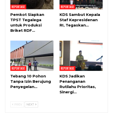
REPORTASE
REPORTASE
Pemkot Siapkan
KDS Sambut Kepala
TPST Tegalega
Staf Kepresidenan
untuk Produksi
RI, Tegaskan…
Briket RDF…
REPORTASE
REPORTASE
Tebang 10 Pohon
KDS Jadikan
Tanpa Izin Berujung
Penanganan
Penyegelan…
Rutilahu Prioritas,
Sinergi…
PREV
NEXT