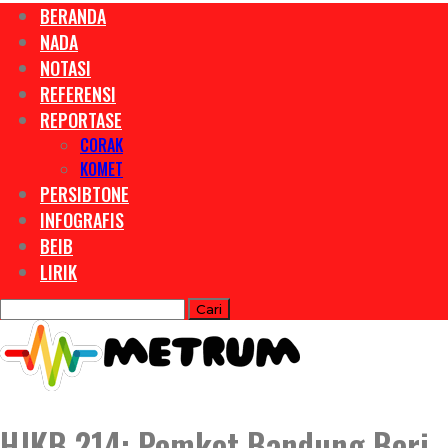
BERANDA
NADA
NOTASI
REFERENSI
REPORTASE
CORAK
KOMET
PERSIBTONE
INFOGRAFIS
BEIB
LIRIK
HJKB 214: Pemkot Bandung Beri