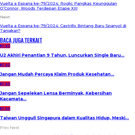
Vuelta a Espana ke-79/2024: Roglic Pangkas Keunggulan
O’Connor, Woods Terdepan Etape XIII
Next
Vuelta a Espana ke-79/2024: Castrillo Bintang Baru Spanyol di
Tanjakan?
BACA JUGA
TERKAIT
NOTASI
U2 Akhiri Penantian 9 Tahun, Luncurkan Single Baru…
NOTASI
Jangan Mudah Percaya Klaim Produk Kesehatan…
NOTASI
Jangan Sepelekan Lensa Berminyak, Kebersihan
Kacamata…
NOTASI
Taiwan Ungguli Singapura dalam Kualitas Hidup, Meski…
Prev
Next