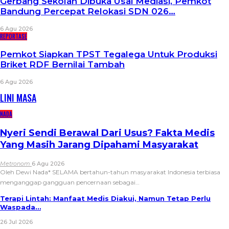
Gerbang Sekolah Dibuka Usai Mediasi, Pemkot
Bandung Percepat Relokasi SDN 026…
6 Agu 2026
REPORTASE
Pemkot Siapkan TPST Tegalega Untuk Produksi
Briket RDF Bernilai Tambah
6 Agu 2026
LINI MASA
NADA
Nyeri Sendi Berawal Dari Usus? Fakta Medis
Yang Masih Jarang Dipahami Masyarakat
Metronom
6 Agu 2026
Oleh Dewi Nada*
SELAMA bertahun-tahun masyarakat Indonesia terbiasa
menganggap gangguan pencernaan sebagai
…
Terapi Lintah: Manfaat Medis Diakui, Namun Tetap Perlu
Waspada…
26 Jul 2026