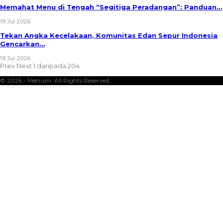
Memahat Menu di Tengah “Segitiga Peradangan”: Panduan…
19 Jul 2026
Tekan Angka Kecelakaan, Komunitas Edan Sepur Indonesia
Gencarkan…
19 Jul 2026
Prev
Next
1 daripada 204
© 2026 - Metrum. All Rights Reserved.