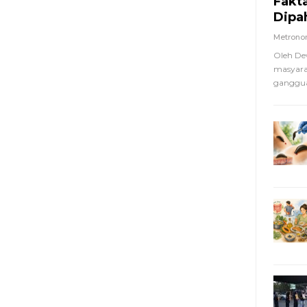
Fakt
Dipa
Metron
Oleh De
masyara
ganggua