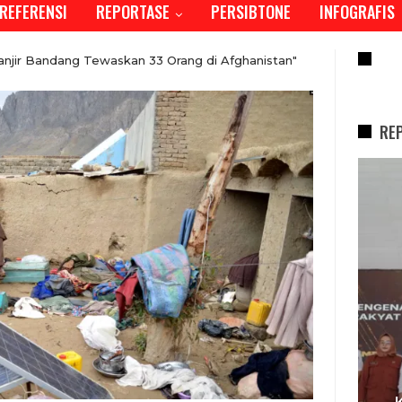
REFERENSI
REPORTASE
PERSIBTONE
INFOGRAFIS
RE
njir Bandang Tewaskan 33 Orang di Afghanistan"
RE
REPORTASE
I,