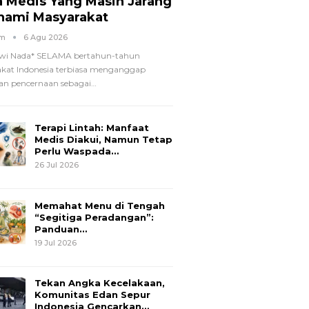
a Medis Yang Masih Jarang
hami Masyarakat
om
6 Agu 2026
wi Nada*
SELAMA bertahun-tahun
kat Indonesia terbiasa menganggap
n pencernaan sebagai
…
Terapi Lintah: Manfaat
Medis Diakui, Namun Tetap
Perlu Waspada…
26 Jul 2026
Memahat Menu di Tengah
“Segitiga Peradangan”:
Panduan…
19 Jul 2026
Tekan Angka Kecelakaan,
Komunitas Edan Sepur
Indonesia Gencarkan…