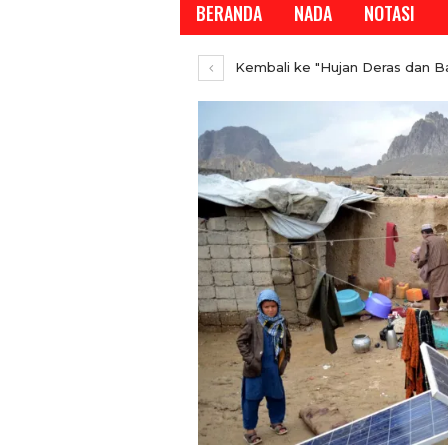
BERANDA
NADA
NOTASI
Kembali ke "Hujan Deras dan Ba
REPORTASE
Temui Wamen Koperasi R