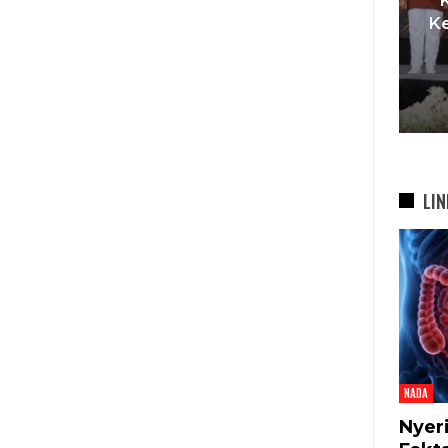
t
Pemkot Siapkan TPST
Ke
asi
Tegalega Untuk Produksi
Briket RDF Bernilai Tambah
6 Agu 2026
LIN
NADA
Nyer