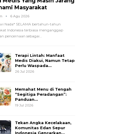
a Medis Yang Masih Jarang
hami Masyarakat
om
6 Agu 2026
wi Nada*
SELAMA bertahun-tahun
kat Indonesia terbiasa menganggap
n pencernaan sebagai
…
Terapi Lintah: Manfaat
Medis Diakui, Namun Tetap
Perlu Waspada…
26 Jul 2026
Memahat Menu di Tengah
“Segitiga Peradangan”:
Panduan…
19 Jul 2026
Tekan Angka Kecelakaan,
Komunitas Edan Sepur
Indonesia Gencarkan…