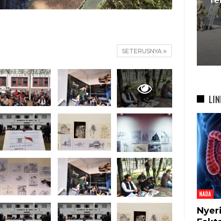
Kepresidenan RI, Tegaskan
si
Komitmen Sukseskan
bah
Program…
SETERUSNYA
5 Agu 2026
LIN
NADA
Nyer