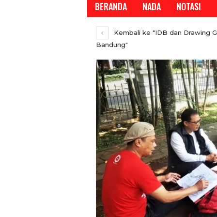
BERANDA
NADA
NOTASI
Kembali ke "IDB dan Drawing 
Bandung"
REPORTASE
REPORTASE
en Koperasi RI,