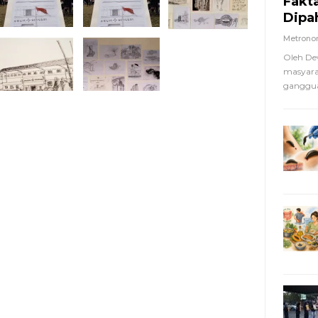
Fakt
Dipa
Metron
Oleh De
masyara
ganggua