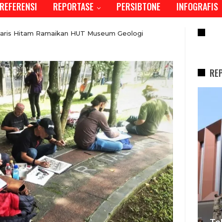
REFERENSI
REPORTASE
PERSIBTONE
INFOGRAFIS
RE
Garis Hitam Ramaikan HUT Museum Geologi
RE
REPORTASE
KDS Sambut Kepala Staf
Te