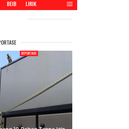
BEIB
LIRIK
CENT POSTS
PORTASE
REPORTASE
REPORTAS
bang 10 Pohon Tanpa Izin