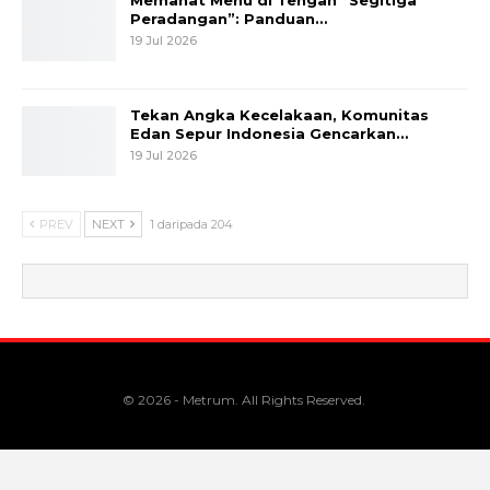
Memahat Menu di Tengah “Segitiga
Peradangan”: Panduan…
19 Jul 2026
Tekan Angka Kecelakaan, Komunitas
Edan Sepur Indonesia Gencarkan…
19 Jul 2026
PREV
NEXT
1 daripada 204
© 2026 - Metrum. All Rights Reserved.