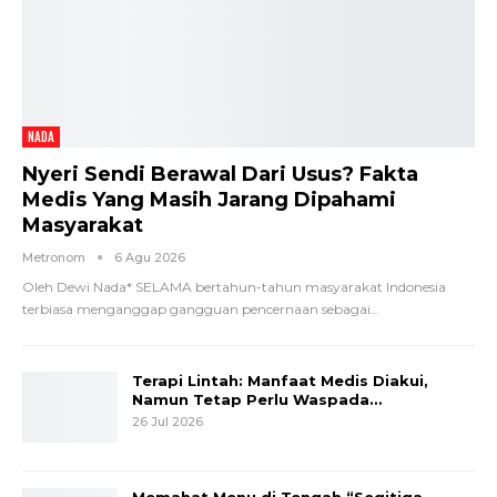
NADA
Nyeri Sendi Berawal Dari Usus? Fakta
Medis Yang Masih Jarang Dipahami
Masyarakat
Metronom
6 Agu 2026
Oleh Dewi Nada*
SELAMA bertahun-tahun masyarakat Indonesia
terbiasa menganggap gangguan pencernaan sebagai
…
Terapi Lintah: Manfaat Medis Diakui,
Namun Tetap Perlu Waspada…
26 Jul 2026