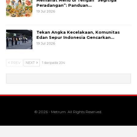
Memahat Menu di Tengah “Segitiga
Peradangan”: Panduan…
19 Jul 2026
Tekan Angka Kecelakaan, Komunitas
Edan Sepur Indonesia Gencarkan…
19 Jul 2026
PREV
NEXT
1 daripada 204
© 2026 - Metrum. All Rights Reserved.