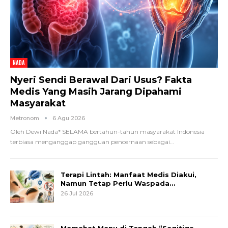
NADA
Nyeri Sendi Berawal Dari Usus? Fakta
Medis Yang Masih Jarang Dipahami
Masyarakat
Metronom
6 Agu 2026
Oleh Dewi Nada*
SELAMA bertahun-tahun masyarakat Indonesia
terbiasa menganggap gangguan pencernaan sebagai
…
Terapi Lintah: Manfaat Medis Diakui,
Namun Tetap Perlu Waspada…
26 Jul 2026